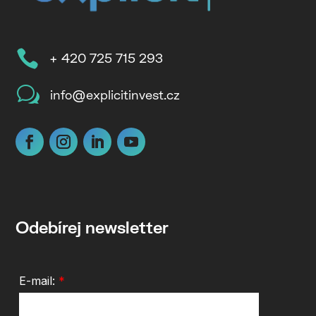

+ 420 725 715 293
w
info@explicitinvest.cz
Odebírej newsletter