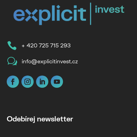

+ 420 725 715 293
w
info@explicitinvest.cz
Odebírej newsletter