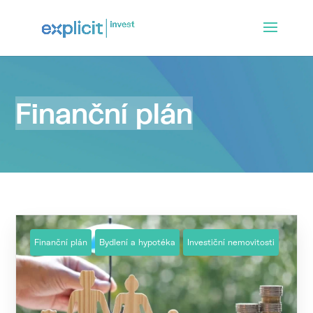
Finanční plán
Finanční plán
Bydlení a hypotéka
Investiční nemovitosti