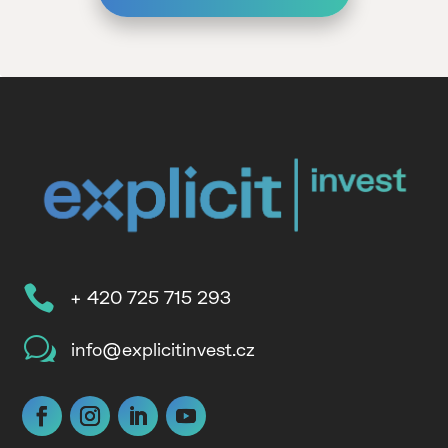

+ 420 725 715 293
w
info@explicitinvest.cz