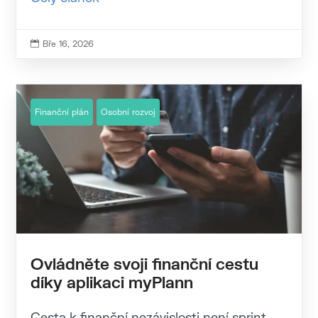
Bře 16, 2026

Finanční plán
Osobní rozvoj
Ovládněte svoji finanční cestu
díky aplikaci myPlann
Cesta k finanční nezávislosti není sprint,